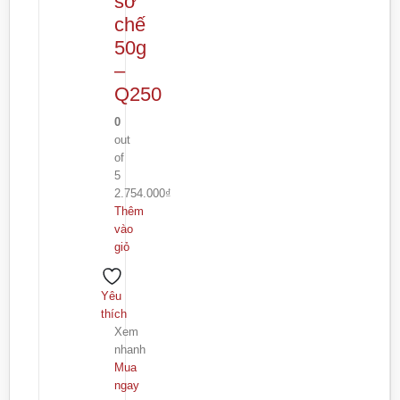
sơ
chế
50g
–
Q250
0
out
of
5
2.754.000
₫
Thêm
vào
giỏ
Yêu
thích
Xem
nhanh
Mua
ngay