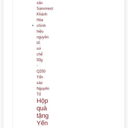
Yến
sào
Nguyên
Tổ
Hộp
quà
tặng
Yến