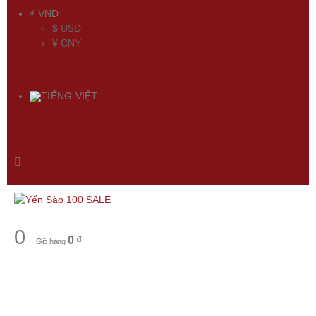
₫ VND
$ USD
¥ CNY
TIẾNG VIỆT
0
0
₫
Giỏ hàng