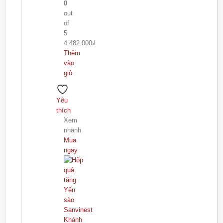
0
out
of
5
4.482.000
₫
Thêm
vào
giỏ
Yêu
thích
Xem
nhanh
Mua
ngay