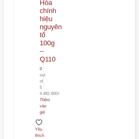
Hòa
chính
hiệu
nguyên
tổ
100g
–
Q110
0
out
of
5
4.482.000
₫
Thêm
vào
giỏ
Yêu
thích