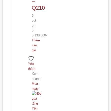
–
Q210
0
out
of
5
5.130.000
₫
Thêm
vào
giỏ
Yêu
thích
Xem
nhanh
Mua
ngay