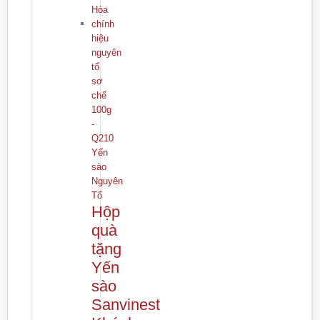
Yến
sào
Nguyên
Tổ
Hộp
quà
tặng
Yến
sào
Sanvinest