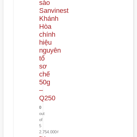
sào
Sanvinest
Khánh
Hòa
chính
hiệu
nguyên
tổ
sơ
chế
50g
–
Q250
0
out
of
5
2.754.000
₫