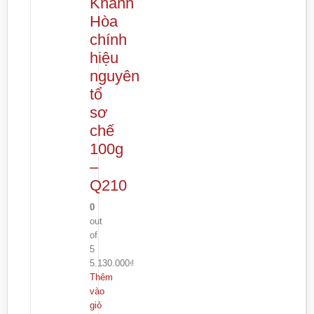
Khánh
Hòa
chính
hiệu
nguyên
tổ
sơ
chế
100g
–
Q210
0
out
of
5
5.130.000
₫
Thêm
vào
giỏ