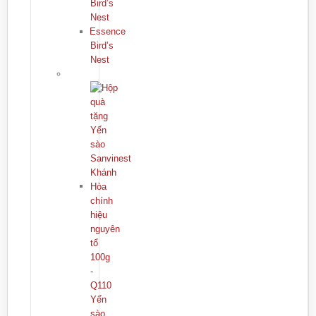
Bird’s
Nest
Essence
Bird’s
Nest
Yến
sào