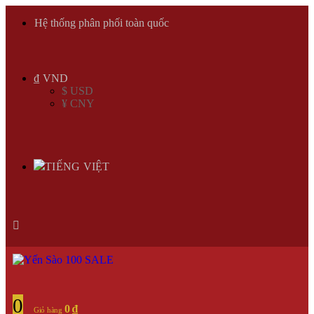
Hệ thống phân phối toàn quốc
₫ VND
$ USD
¥ CNY
TIẾNG VIỆT
0
0
₫
Giỏ hàng