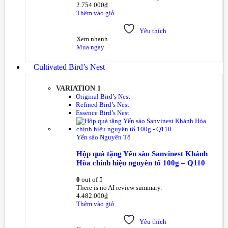
2.754.000
₫
Thêm vào giỏ
Yêu thích
Xem nhanh
Mua ngay
Cultivated Bird’s Nest
VARIATION 1
Original Bird’s Nest
Refined Bird’s Nest
Essence Bird’s Nest
Yến sào Nguyên Tổ
Hộp quà tặng Yến sào Sanvinest Khánh
Hòa chính hiệu nguyên tổ 100g – Q110
0
out of 5
There is no AI review summary.
4.482.000
₫
Thêm vào giỏ
Yêu thích