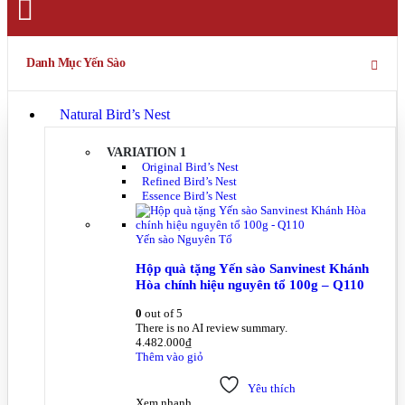
Danh Mục Yến Sào
Natural Bird’s Nest
VARIATION 1
Original Bird’s Nest
Refined Bird’s Nest
Essence Bird’s Nest
Yến sào Nguyên Tổ
Hộp quà tặng Yến sào Sanvinest Khánh
Hòa chính hiệu nguyên tổ 100g – Q110
0
out of 5
There is no AI review summary.
4.482.000
₫
Thêm vào giỏ
Yêu thích
Xem nhanh