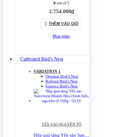
0
out of 5
2.754.000
₫
THÊM VÀO GIỎ
Mua ngay
Cultivated Bird’s Nest
VARIATION 1
Original Bird’s Nest
Refined Bird’s Nest
Essence Bird’s Nest
YẾN SÀO NGUYÊN TỔ
Hộp quà tặng Yến sào Sanvinest Khánh Hòa chính hiệu nguyên tổ 100g – Q110