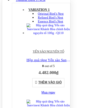
VARIATION 1
Original Bird’s Nest
Refined Bird’s Nest
Essence Bird’s Nest
YẾN SÀO NGUYÊN TỔ
Hộp quà tặng Yến sào Sanvinest Khánh Hòa chính hiệu nguyên tổ 100g – Q110
0
out of 5
4.482.000
₫
THÊM VÀO GIỎ
Mua ngay