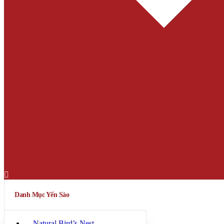
Danh Mục Yến Sào
Natural Bird’s Nest