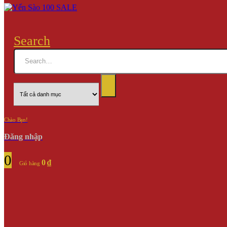
Search
Chào Bạn!
Đăng nhập
0
0
₫
Giỏ hàng